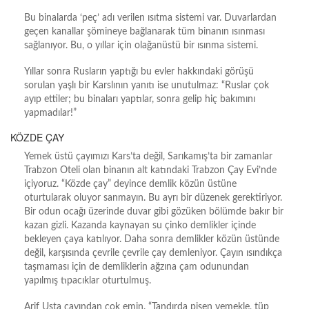
Bu binalarda ‘peç’ adı verilen ısıtma sistemi var. Duvarlardan
geçen kanallar şömineye bağlanarak tüm binanın ısınması
sağlanıyor. Bu, o yıllar için olağanüstü bir ısınma sistemi.
Yıllar sonra Rusların yaptığı bu evler hakkındaki görüşü
sorulan yaşlı bir Karslının yanıtı ise unutulmaz: “Ruslar çok
ayıp ettiler; bu binaları yaptılar, sonra gelip hiç bakımını
yapmadılar!”
KÖZDE ÇAY
Yemek üstü çayımızı Kars’ta değil, Sarıkamış’ta bir zamanlar
Trabzon Oteli olan binanın alt katındaki Trabzon Çay Evi’nde
içiyoruz. “Közde çay” deyince demlik közün üstüne
oturtularak oluyor sanmayın. Bu ayrı bir düzenek gerektiriyor.
Bir odun ocağı üzerinde duvar gibi gözüken bölümde bakır bir
kazan gizli. Kazanda kaynayan su çinko demlikler içinde
bekleyen çaya katılıyor. Daha sonra demlikler közün üstünde
değil, karşısında çevrile çevrile çay demleniyor. Çayın ısındıkça
taşmaması için de demliklerin ağzına çam odunundan
yapılmış tıpacıklar oturtulmuş.
Arif Usta çayından çok emin. “Tandırda pişen yemekle, tüp