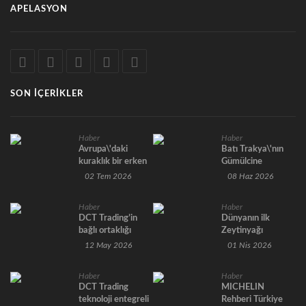
APELASYON
SON İÇERIKLER
Haber
Haber
Avrupa\'daki
Batı Trakya\'nın
kuraklık bir erken
Gümülcine
uyarı sinyalidir.
kentinde başlayan
02 Tem 2026
08 Haz 2026
bir tarım hikâyesi,
bugün
Haber
Haber
Türkiye\'nin
DCT Trading’in
Dünyanın ilk
Avrupa\'ya açılan
bağlı ortaklığı
Zeytinyağı
kapısı İpsala\'da
Bluefarm Tarım,
Kütüphanesi
12 May 2026
01 Nis 2026
yeni bir yatırımla
İş Bankası iştiraki
Seferihisar’da
büyümeye
Maxis Girişim
Açıldı
hazırlanıyor.
Haber
Haber
Sermayesi
DCT Trading
MICHELIN
ortaklığıyla
teknoloji entegreli
Rehberi Türkiye
İpsala’da 206