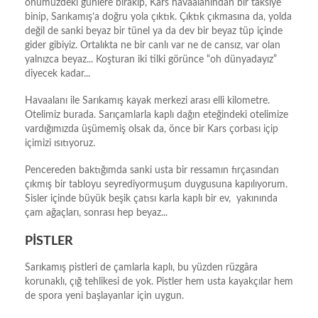
önümüzdeki günlere bırakıp, Kars havaalanından bir taksiye
binip, Sarıkamış’a doğru yola çıktık. Çıktık çıkmasına da, yolda
değil de sanki beyaz bir tünel ya da dev bir beyaz tüp içinde
gider gibiyiz. Ortalıkta ne bir canlı var ne de cansız, var olan
yalnızca beyaz... Koşturan iki tilki görünce “oh dünyadayız”
diyecek kadar...
Havaalanı ile Sarıkamış kayak merkezi arası elli kilometre.
Otelimiz burada. Sarıçamlarla kaplı dağın eteğindeki otelimize
vardığımızda üşümemiş olsak da, önce bir Kars çorbası içip
içimizi ısıtıyoruz.
Pencereden baktığımda sanki usta bir ressamın fırçasından
çıkmış bir tabloyu seyrediyormuşum duygusuna kapılıyorum.
Sisler içinde büyük beşik çatısı karla kaplı bir ev, yakınında
çam ağaçları, sonrası hep beyaz...
PİSTLER
Sarıkamış pistleri de çamlarla kaplı, bu yüzden rüzgâra
korunaklı, çığ tehlikesi de yok. Pistler hem usta kayakçılar hem
de spora yeni başlayanlar için uygun.