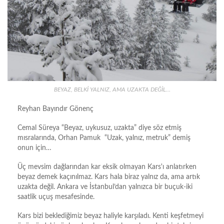
BEYAZ, BELKİ YALNIZ, AMA UZAKTA DEĞİL…
Reyhan Bayındır Gönenç
Cemal Süreya “Beyaz, uykusuz, uzakta” diye söz etmiş
mısralarında, Orhan Pamuk “Uzak, yalnız, metruk” demiş
onun için…
Üç mevsim dağlarından kar eksik olmayan Kars'ı anlatırken
beyaz demek kaçınılmaz. Kars hala biraz yalnız da, ama artık
uzakta değil. Ankara ve İstanbul’dan yalnızca bir buçuk-iki
saatlik uçuş mesafesinde.
Kars bizi beklediğimiz beyaz haliyle karşıladı. Kenti keşfetmeyi