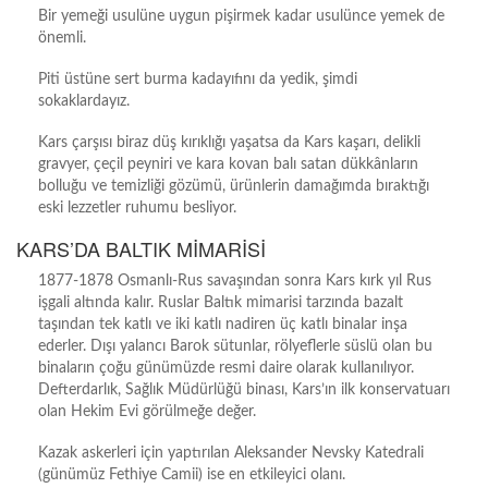
Bir yemeği usulüne uygun pişirmek kadar usulünce yemek de
önemli.
Piti üstüne sert burma kadayıfını da yedik, şimdi
sokaklardayız.
Kars çarşısı biraz düş kırıklığı yaşatsa da Kars kaşarı, delikli
gravyer, çeçil peyniri ve kara kovan balı satan dükkânların
bolluğu ve temizliği gözümü, ürünlerin damağımda bıraktığı
eski lezzetler ruhumu besliyor.
KARS’DA BALTIK MİMARİSİ
1877-1878 Osmanlı-Rus savaşından sonra Kars kırk yıl Rus
işgali altında kalır. Ruslar Baltık mimarisi tarzında bazalt
taşından tek katlı ve iki katlı nadiren üç katlı binalar inşa
ederler. Dışı yalancı Barok sütunlar, rölyeflerle süslü olan bu
binaların çoğu günümüzde resmi daire olarak kullanılıyor.
Defterdarlık, Sağlık Müdürlüğü binası, Kars’ın ilk konservatuarı
olan Hekim Evi görülmeğe değer.
Kazak askerleri için yaptırılan Aleksander Nevsky Katedrali
(günümüz Fethiye Camii) ise en etkileyici olanı.