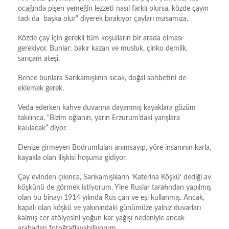
ocağında pişen yemeğin lezzeti nasıl farklı olursa, közde çayın
tadı da başka olur” diyerek bırakıyor çayları masamıza.
Közde çay için gerekli tüm koşulların bir arada olması
gerekiyor. Bunlar: bakır kazan ve musluk, çinko demlik,
sarıçam ateşi.
Bence bunlara Sarıkamışlının sıcak, doğal sohbetini de
eklemek gerek.
Veda ederken kahve duvarına dayanmış kayaklara gözüm
takılınca, “Bizim oğlanın, yarın Erzurum’daki yarışlara
katılacak” diyor.
Denize girmeyen Bodrumluları anımsayıp, yöre insanının karla,
kayakla olan ilişkisi hoşuma gidiyor.
Çay evinden çıkınca, Sarıkamışlıların ‘Katerina Köşkü’ dediği av
köşkünü de görmek istiyorum. Yine Ruslar tarafından yapılmış
olan bu binayı 1914 yılında Rus çarı ve eşi kullanmış. Ancak,
kapalı olan köşkü ve yakınındaki günümüze yalnız duvarları
kalmış cer atölyesini yoğun kar yağışı nedeniyle ancak
arabadan fotoğraflayabiliyorum.