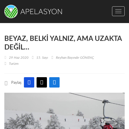
Toggl
BEYAZ, BELKİ YALNIZ, AMA UZAKTA
DEĞİL…
29 Haz 2020
15. Sayı
Reyhan Bayındır GÖNENÇ
Turizm
Paylaş