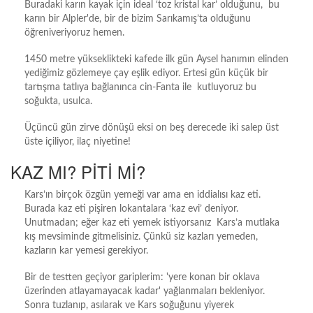
Buradaki karın kayak için ideal ‘toz kristal kar’ olduğunu, bu
karın bir Alpler'de, bir de bizim Sarıkamış’ta olduğunu
öğreniveriyoruz hemen.
1450 metre yükseklikteki kafede ilk gün Aysel hanımın elinden
yediğimiz gözlemeye çay eşlik ediyor. Ertesi gün küçük bir
tartışma tatlıya bağlanınca cin-Fanta ile kutluyoruz bu
soğukta, usulca.
Üçüncü gün zirve dönüşü eksi on beş derecede iki salep üst
üste içiliyor, ilaç niyetine!
KAZ MI? PİTİ Mİ?
Kars’ın birçok özgün yemeği var ama en iddialısı kaz eti.
Burada kaz eti pişiren lokantalara ‘kaz evi’ deniyor.
Unutmadan; eğer kaz eti yemek istiyorsanız Kars’a mutlaka
kış mevsiminde gitmelisiniz. Çünkü siz kazları yemeden,
kazların kar yemesi gerekiyor.
Bir de testten geçiyor gariplerim: 'yere konan bir oklava
üzerinden atlayamayacak kadar' yağlanmaları bekleniyor.
Sonra tuzlanıp, asılarak ve Kars soğuğunu yiyerek