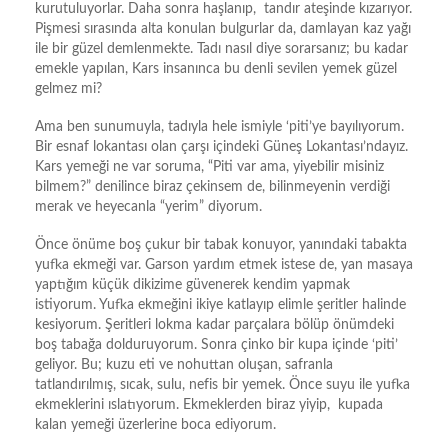
kurutuluyorlar. Daha sonra haşlanıp, tandır ateşinde kızarıyor.
Pişmesi sırasında alta konulan bulgurlar da, damlayan kaz yağı
ile bir güzel demlenmekte. Tadı nasıl diye sorarsanız; bu kadar
emekle yapılan, Kars insanınca bu denli sevilen yemek güzel
gelmez mi?
Ama ben sunumuyla, tadıyla hele ismiyle ‘piti’ye bayılıyorum.
Bir esnaf lokantası olan çarşı içindeki Güneş Lokantası’ndayız.
Kars yemeği ne var soruma, “Piti var ama, yiyebilir misiniz
bilmem?” denilince biraz çekinsem de, bilinmeyenin verdiği
merak ve heyecanla “yerim” diyorum.
Önce önüme boş çukur bir tabak konuyor, yanındaki tabakta
yufka ekmeği var. Garson yardım etmek istese de, yan masaya
yaptığım küçük dikizime güvenerek kendim yapmak
istiyorum. Yufka ekmeğini ikiye katlayıp elimle şeritler halinde
kesiyorum. Şeritleri lokma kadar parçalara bölüp önümdeki
boş tabağa dolduruyorum. Sonra çinko bir kupa içinde ‘piti’
geliyor. Bu; kuzu eti ve nohuttan oluşan, safranla
tatlandırılmış, sıcak, sulu, nefis bir yemek. Önce suyu ile yufka
ekmeklerini ıslatıyorum. Ekmeklerden biraz yiyip, kupada
kalan yemeği üzerlerine boca ediyorum.