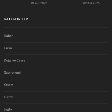
tarım
2026 seçkisinde
01 Nis 2026
02 Ara 2025
dönümlük yüksek
yatırımlarıyla
yıldız almaya hak
teknoloji
büyüyor
kazanan
yatırımına
restoranlar
başlıyor.
KATEGORILER
Haber
Tarım
Doğa ve Çevre
Gastronomi
Yaşam
Turizm
Sağlık